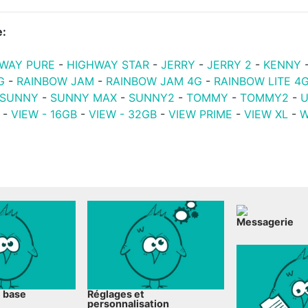
e:
HWAY PURE
-
HIGHWAY STAR
-
JERRY
-
JERRY 2
-
KENNY
G
-
RAINBOW JAM
-
RAINBOW JAM 4G
-
RAINBOW LITE 4
SUNNY
-
SUNNY MAX
-
SUNNY2
-
TOMMY
-
TOMMY2
-
U
-
VIEW - 16GB
-
VIEW - 32GB
-
VIEW PRIME
-
VIEW XL
-
W
Messagerie
e base
Réglages et
personnalisation