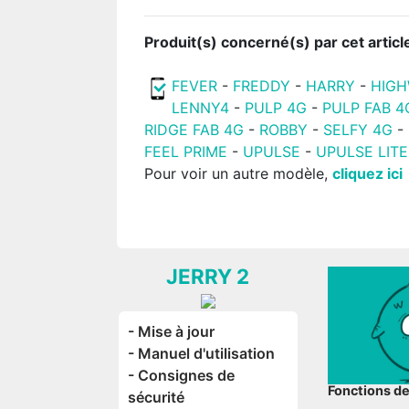
Produit(s) concerné(s) par cet articl
FEVER
-
FREDDY
-
HARRY
-
HIG
LENNY4
-
PULP 4G
-
PULP FAB 4
RIDGE FAB 4G
-
ROBBY
-
SELFY 4G
-
FEEL PRIME
-
UPULSE
-
UPULSE LITE
Pour voir un autre modèle,
cliquez ici
JERRY 2
- Mise à jour
- Manuel d'utilisation
- Consignes de
Fonctions d
sécurité