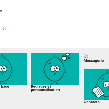
e:
 ici
Messagerie
e base
Réglages et
personnalisation
Contacts