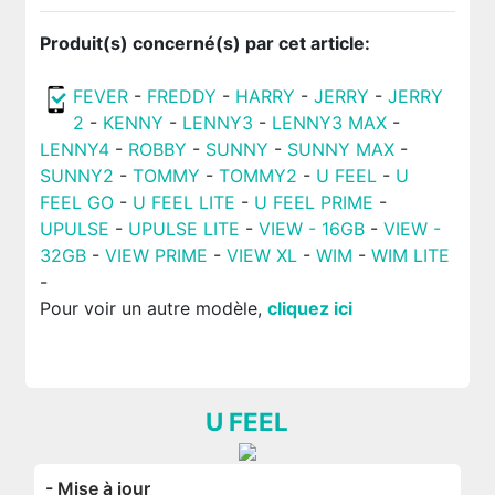
Produit(s) concerné(s) par cet article:
FEVER
-
FREDDY
-
HARRY
-
JERRY
-
JERRY
2
-
KENNY
-
LENNY3
-
LENNY3 MAX
-
LENNY4
-
ROBBY
-
SUNNY
-
SUNNY MAX
-
SUNNY2
-
TOMMY
-
TOMMY2
-
U FEEL
-
U
FEEL GO
-
U FEEL LITE
-
U FEEL PRIME
-
UPULSE
-
UPULSE LITE
-
VIEW - 16GB
-
VIEW -
32GB
-
VIEW PRIME
-
VIEW XL
-
WIM
-
WIM LITE
-
Pour voir un autre modèle,
cliquez ici
U FEEL
- Mise à jour