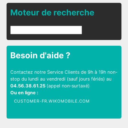
Moteur de recherche
Besoin d'aide ?
Contactez notre Service Clients de 9h à 19h non-
stop du lundi au vendredi (sauf jours fériés) au
04.56.38.61.25
(appel non-surtaxé)
Ou en ligne :
CUSTOMER-FR.WIKOMOBILE.COM